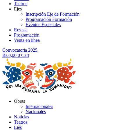
Teatros
Ejes
Inscripción Eje de Formación
Programación Formación
Eventos Especiales
Revista
Programación
Venta en línea
Convocatoria 2025
Bs.
0,00
0
Cart
Obras
Internacionales
Nacionales
Noticias
Teatros
Ejes