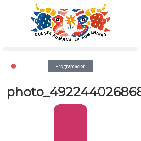
Programación
0
photo_49224402686