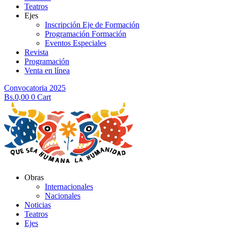
Teatros
Ejes
Inscripción Eje de Formación
Programación Formación
Eventos Especiales
Revista
Programación
Venta en línea
Convocatoria 2025
Bs.
0,00
0
Cart
Obras
Internacionales
Nacionales
Noticias
Teatros
Ejes