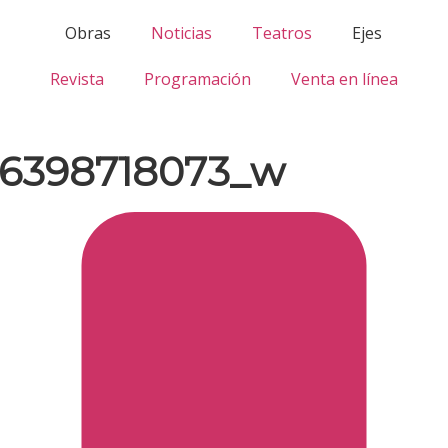
Obras
Noticias
Teatros
Ejes
Revista
Programación
Venta en línea
56398718073_w