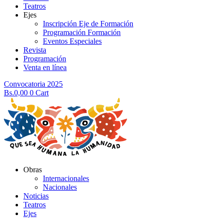
Teatros
Ejes
Inscripción Eje de Formación
Programación Formación
Eventos Especiales
Revista
Programación
Venta en línea
Convocatoria 2025
Bs.
0,00
0
Cart
Obras
Internacionales
Nacionales
Noticias
Teatros
Ejes