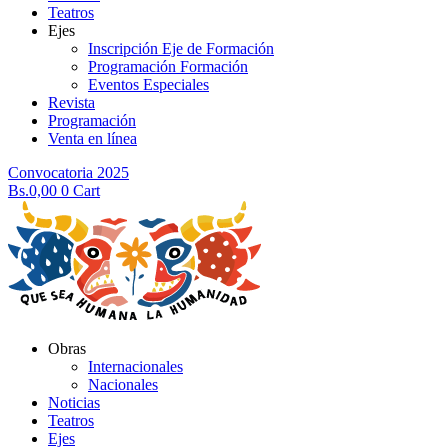
Teatros
Ejes
Inscripción Eje de Formación
Programación Formación
Eventos Especiales
Revista
Programación
Venta en línea
Convocatoria 2025
Bs.
0,00
0
Cart
Obras
Internacionales
Nacionales
Noticias
Teatros
Ejes