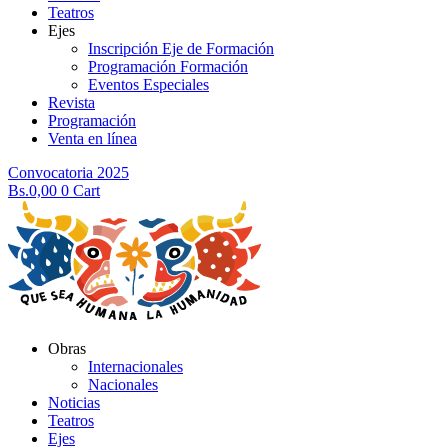
Teatros
Ejes
Inscripción Eje de Formación
Programación Formación
Eventos Especiales
Revista
Programación
Venta en línea
Convocatoria 2025
Bs.
0,00
0
Cart
Obras
Internacionales
Nacionales
Noticias
Teatros
Ejes