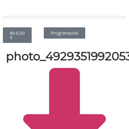
Bs.
0,00
Programación
0
photo_492935199205