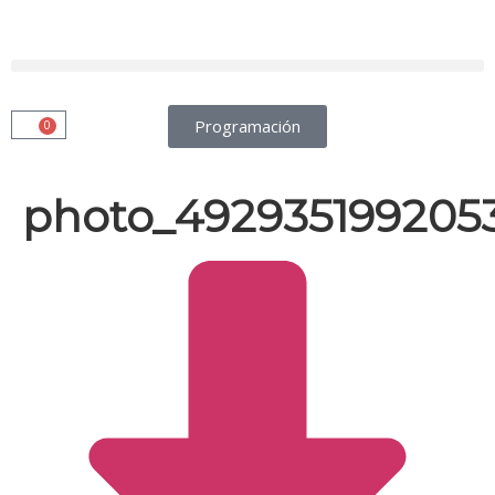
Programación
0
photo_4929351992053