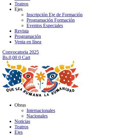
Teatros
Ejes
Inscripción Eje de Formación
Programación Formación
Eventos Especiales
Revista
Programación
Venta en línea
Convocatoria 2025
Bs.
0,00
0
Cart
Obras
Internacionales
Nacionales
Noticias
Teatros
Ejes