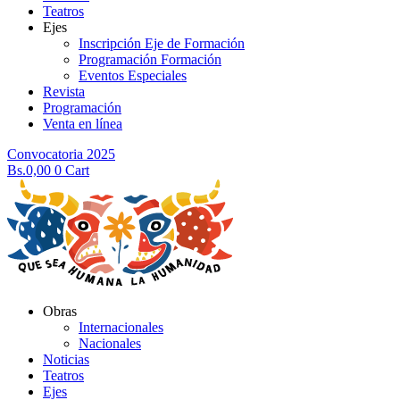
Teatros
Ejes
Inscripción Eje de Formación
Programación Formación
Eventos Especiales
Revista
Programación
Venta en línea
Convocatoria 2025
Bs.
0,00
0
Cart
Obras
Internacionales
Nacionales
Noticias
Teatros
Ejes