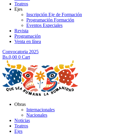
Teatros
Ejes
Inscripción Eje de Formación
Programación Formación
Eventos Especiales
Revista
Programación
Venta en línea
Convocatoria 2025
Bs.
0,00
0
Cart
Obras
Internacionales
Nacionales
Noticias
Teatros
Ejes