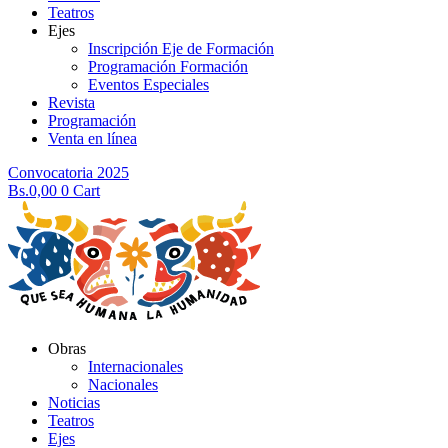
Teatros
Ejes
Inscripción Eje de Formación
Programación Formación
Eventos Especiales
Revista
Programación
Venta en línea
Convocatoria 2025
Bs.
0,00
0
Cart
Obras
Internacionales
Nacionales
Noticias
Teatros
Ejes