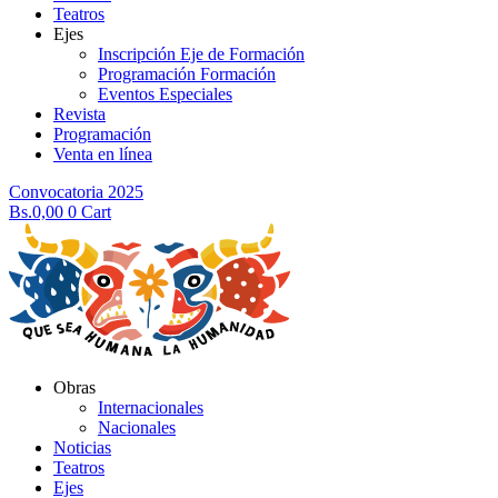
Teatros
Ejes
Inscripción Eje de Formación
Programación Formación
Eventos Especiales
Revista
Programación
Venta en línea
Convocatoria 2025
Bs.
0,00
0
Cart
Obras
Internacionales
Nacionales
Noticias
Teatros
Ejes