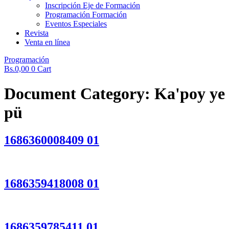
Inscripción Eje de Formación
Programación Formación
Eventos Especiales
Revista
Venta en línea
Programación
Bs.
0,00
0
Cart
Document Category:
Ka'poy ye
pü
1686360008409 01
1686359418008 01
1686359785411 01