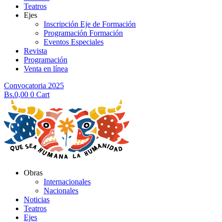
Teatros
Ejes
Inscripción Eje de Formación
Programación Formación
Eventos Especiales
Revista
Programación
Venta en línea
Convocatoria 2025
Bs.
0,00
0
Cart
Obras
Internacionales
Nacionales
Noticias
Teatros
Ejes