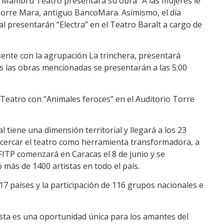
al Mambrú Teatro presentará su obra “A las mujeres le
 Torre Mara, antiguo BancoMara. Asímismo, el día
l presentarán “Electra” en el Teatro Baralt a cargo de
sente con la agrupación La trinchera, presentará
s las obras mencionadas se presentarán a las 5:00
t Teatro con “Animales feroces” en el Auditorio Torre
l tiene una dimensión territorial y llegará a los 23
acercar el teatro como herramienta transformadora, a
FITP comenzará en Caracas el 8 de junio y se
 más de 1400 artistas en todo el país.
7 países y la participación de 116 grupos nacionales e
ista es una oportunidad única para los amantes del