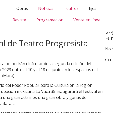
Obras
Noticias
Teatros
Ejes
Revista
Programación
Venta en línea
Pr
Fu
nal de Teatro Progresista
No 
Com
aibo podrán disfrutar de la segunda edición del
 2023 entre el 10 y el 18 de junio en los espacios del
ncoMara)
erio del Poder Popular para la Cultura en la región
grupación mexicana La Vaca 35 inaugurará el festival en
ta una gran actriz es una gran obra y ganas de
o Baralt.