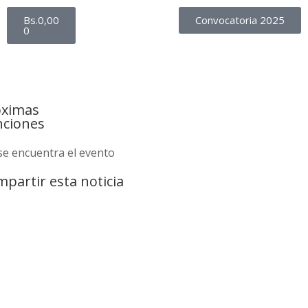
Bs.
0,00
Convocatoria 2025
0
óximas
nciones
se encuentra el evento
partir esta noticia