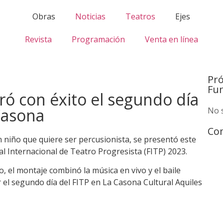
Obras
Noticias
Teatros
Ejes
Revista
Programación
Venta en línea
Pr
Fu
ró con éxito el segundo día
 Casona
No 
Com
un niño que quiere ser percusionista, se presentó este
ival Internacional de Teatro Progresista (FITP) 2023.
 el montaje combinó la música en vivo y el baile
r el segundo día del FITP en La Casona Cultural Aquiles