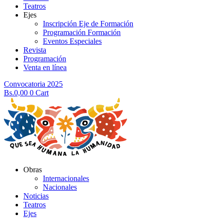
Teatros
Ejes
Inscripción Eje de Formación
Programación Formación
Eventos Especiales
Revista
Programación
Venta en línea
Convocatoria 2025
Bs.
0,00
0
Cart
Obras
Internacionales
Nacionales
Noticias
Teatros
Ejes