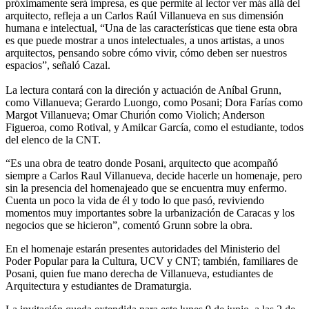
próximamente será impresa, es que permite al lector ver más allá del
arquitecto, refleja a un Carlos Raúl Villanueva en sus dimensión
humana e intelectual, “Una de las características que tiene esta obra
es que puede mostrar a unos intelectuales, a unos artistas, a unos
arquitectos, pensando sobre cómo vivir, cómo deben ser nuestros
espacios”, señaló Cazal.
La lectura contará con la direción y actuación de Aníbal Grunn,
como Villanueva; Gerardo Luongo, como Posani; Dora Farías como
Margot Villanueva; Omar Churión como Violich; Anderson
Figueroa, como Rotival, y Amilcar García, como el estudiante, todos
del elenco de la CNT.
“Es una obra de teatro donde Posani, arquitecto que acompañó
siempre a Carlos Raul Villanueva, decide hacerle un homenaje, pero
sin la presencia del homenajeado que se encuentra muy enfermo.
Cuenta un poco la vida de él y todo lo que pasó, reviviendo
momentos muy importantes sobre la urbanización de Caracas y los
negocios que se hicieron”, comentó Grunn sobre la obra.
En el homenaje estarán presentes autoridades del Ministerio del
Poder Popular para la Cultura, UCV y CNT; también, familiares de
Posani, quien fue mano derecha de Villanueva, estudiantes de
Arquitectura y estudiantes de Dramaturgia.