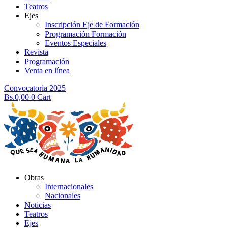
Teatros
Ejes
Inscripción Eje de Formación
Programación Formación
Eventos Especiales
Revista
Programación
Venta en línea
Convocatoria 2025
Bs.
0,00
0
Cart
Obras
Internacionales
Nacionales
Noticias
Teatros
Ejes