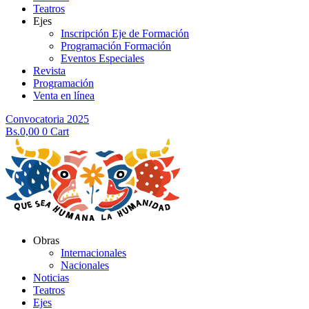
Teatros
Ejes
Inscripción Eje de Formación
Programación Formación
Eventos Especiales
Revista
Programación
Venta en línea
Convocatoria 2025
Bs.
0,00
0
Cart
Obras
Internacionales
Nacionales
Noticias
Teatros
Ejes