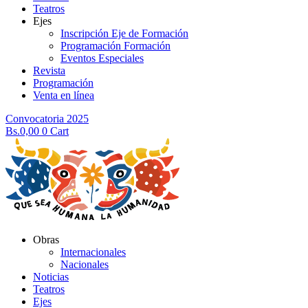
Teatros
Ejes
Inscripción Eje de Formación
Programación Formación
Eventos Especiales
Revista
Programación
Venta en línea
Convocatoria 2025
Bs.
0,00
0
Cart
Obras
Internacionales
Nacionales
Noticias
Teatros
Ejes