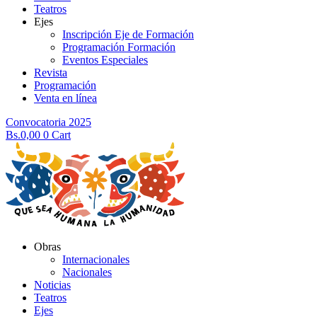
Teatros
Ejes
Inscripción Eje de Formación
Programación Formación
Eventos Especiales
Revista
Programación
Venta en línea
Convocatoria 2025
Bs.
0,00
0
Cart
Obras
Internacionales
Nacionales
Noticias
Teatros
Ejes