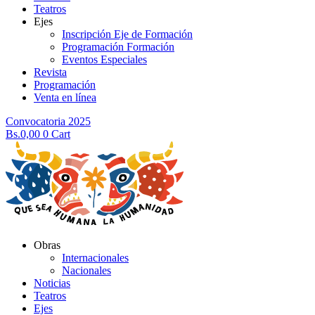
Teatros
Ejes
Inscripción Eje de Formación
Programación Formación
Eventos Especiales
Revista
Programación
Venta en línea
Convocatoria 2025
Bs.
0,00
0
Cart
Obras
Internacionales
Nacionales
Noticias
Teatros
Ejes