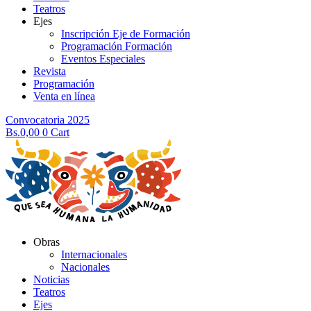
Teatros
Ejes
Inscripción Eje de Formación
Programación Formación
Eventos Especiales
Revista
Programación
Venta en línea
Convocatoria 2025
Bs.
0,00
0
Cart
Obras
Internacionales
Nacionales
Noticias
Teatros
Ejes