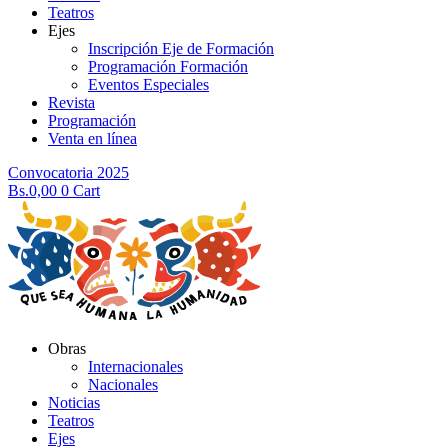
Teatros
Ejes
Inscripción Eje de Formación
Programación Formación
Eventos Especiales
Revista
Programación
Venta en línea
Convocatoria 2025
Bs.
0,00
0
Cart
Obras
Internacionales
Nacionales
Noticias
Teatros
Ejes