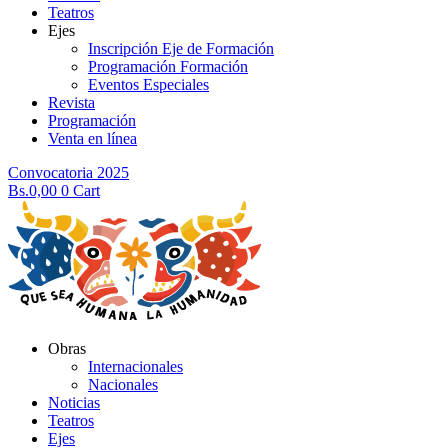
Teatros
Ejes
Inscripción Eje de Formación
Programación Formación
Eventos Especiales
Revista
Programación
Venta en línea
Convocatoria 2025
Bs.
0,00
0
Cart
Obras
Internacionales
Nacionales
Noticias
Teatros
Ejes