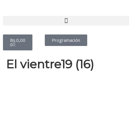
Bs.
0,00
Programación
0
El vientre19 (16)