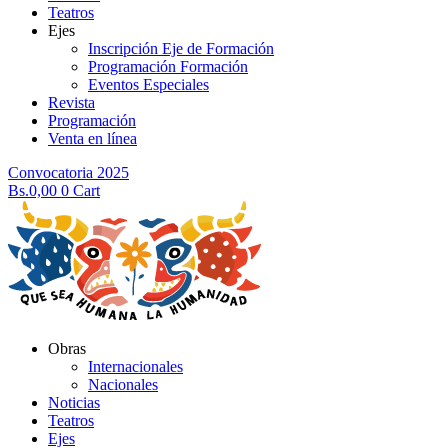
Teatros
Ejes
Inscripción Eje de Formación
Programación Formación
Eventos Especiales
Revista
Programación
Venta en línea
Convocatoria 2025
Bs.
0,00
0
Cart
Obras
Internacionales
Nacionales
Noticias
Teatros
Ejes