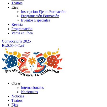
Teatros
Ejes
Inscripción Eje de Formación
Programación Formación
Eventos Especiales
Revista
Programación
Venta en línea
Convocatoria 2025
Bs.
0,00
0
Cart
Obras
Internacionales
Nacionales
Noticias
Teatros
Ejes