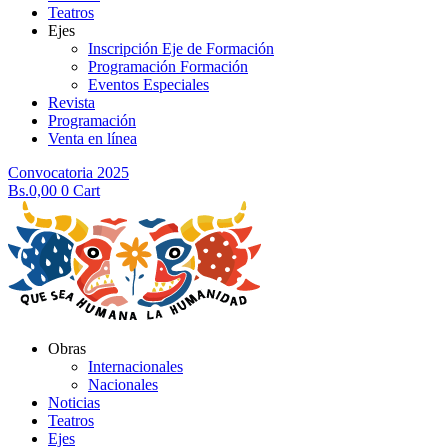
Teatros
Ejes
Inscripción Eje de Formación
Programación Formación
Eventos Especiales
Revista
Programación
Venta en línea
Convocatoria 2025
Bs.
0,00
0
Cart
Obras
Internacionales
Nacionales
Noticias
Teatros
Ejes