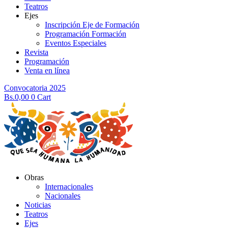
Teatros
Ejes
Inscripción Eje de Formación
Programación Formación
Eventos Especiales
Revista
Programación
Venta en línea
Convocatoria 2025
Bs.
0,00
0
Cart
Obras
Internacionales
Nacionales
Noticias
Teatros
Ejes