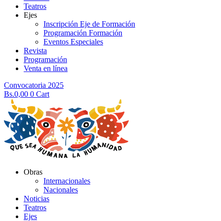
Teatros
Ejes
Inscripción Eje de Formación
Programación Formación
Eventos Especiales
Revista
Programación
Venta en línea
Convocatoria 2025
Bs.
0,00
0
Cart
Obras
Internacionales
Nacionales
Noticias
Teatros
Ejes