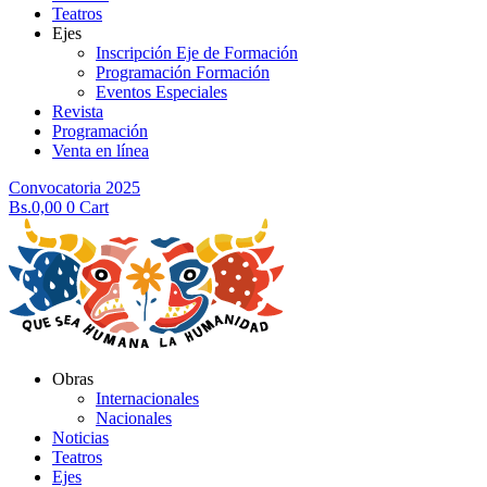
Teatros
Ejes
Inscripción Eje de Formación
Programación Formación
Eventos Especiales
Revista
Programación
Venta en línea
Convocatoria 2025
Bs.
0,00
0
Cart
Obras
Internacionales
Nacionales
Noticias
Teatros
Ejes