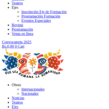
Teatros
Ejes
Inscripción Eje de Formación
Programación Formación
Eventos Especiales
Revista
Programación
Venta en línea
Convocatoria 2025
Bs.
0,00
0
Cart
Obras
Internacionales
Nacionales
Noticias
Teatros
Ejes