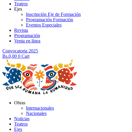
Teatros
Ejes
Inscripción Eje de Formación
Programación Formación
Eventos Especiales
Revista
Programación
Venta en línea
Convocatoria 2025
Bs.
0,00
0
Cart
Obras
Internacionales
Nacionales
Noticias
Teatros
Ejes