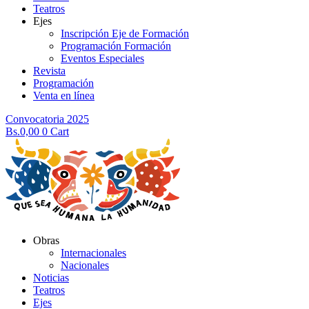
Teatros
Ejes
Inscripción Eje de Formación
Programación Formación
Eventos Especiales
Revista
Programación
Venta en línea
Convocatoria 2025
Bs.
0,00
0
Cart
Obras
Internacionales
Nacionales
Noticias
Teatros
Ejes