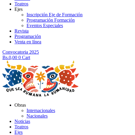
Teatros
Ejes
Inscripción Eje de Formación
Programación Formación
Eventos Especiales
Revista
Programación
Venta en línea
Convocatoria 2025
Bs.
0,00
0
Cart
Obras
Internacionales
Nacionales
Noticias
Teatros
Ejes