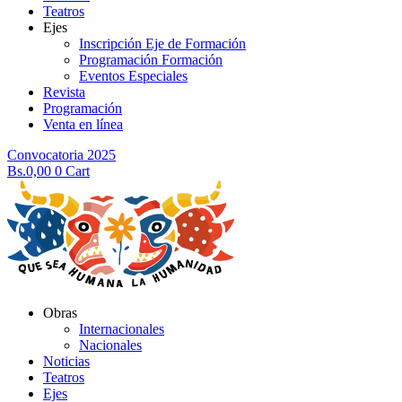
Teatros
Ejes
Inscripción Eje de Formación
Programación Formación
Eventos Especiales
Revista
Programación
Venta en línea
Convocatoria 2025
Bs.
0,00
0
Cart
Obras
Internacionales
Nacionales
Noticias
Teatros
Ejes