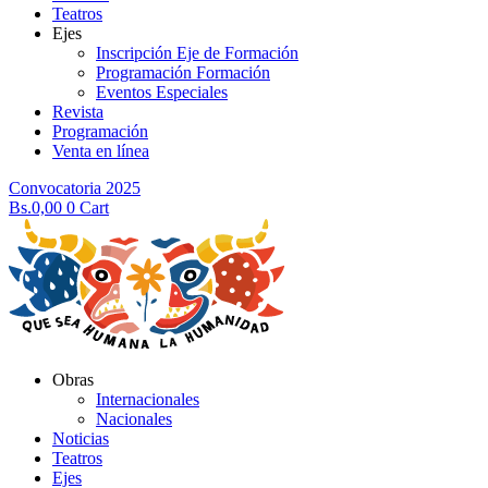
Teatros
Ejes
Inscripción Eje de Formación
Programación Formación
Eventos Especiales
Revista
Programación
Venta en línea
Convocatoria 2025
Bs.
0,00
0
Cart
Obras
Internacionales
Nacionales
Noticias
Teatros
Ejes