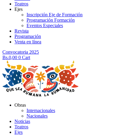
Teatros
Ejes
Inscripción Eje de Formación
Programación Formación
Eventos Especiales
Revista
Programación
Venta en línea
Convocatoria 2025
Bs.
0,00
0
Cart
Obras
Internacionales
Nacionales
Noticias
Teatros
Ejes