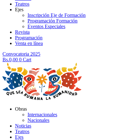
Teatros
Ejes
Inscripción Eje de Formación
Programación Formación
Eventos Especiales
Revista
Programación
Venta en línea
Convocatoria 2025
Bs.
0,00
0
Cart
Obras
Internacionales
Nacionales
Noticias
Teatros
Ejes