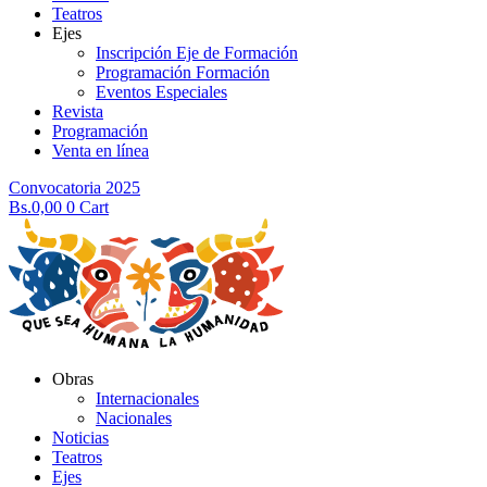
Teatros
Ejes
Inscripción Eje de Formación
Programación Formación
Eventos Especiales
Revista
Programación
Venta en línea
Convocatoria 2025
Bs.
0,00
0
Cart
Obras
Internacionales
Nacionales
Noticias
Teatros
Ejes