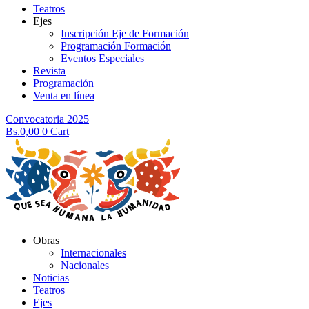
Teatros
Ejes
Inscripción Eje de Formación
Programación Formación
Eventos Especiales
Revista
Programación
Venta en línea
Convocatoria 2025
Bs.
0,00
0
Cart
Obras
Internacionales
Nacionales
Noticias
Teatros
Ejes