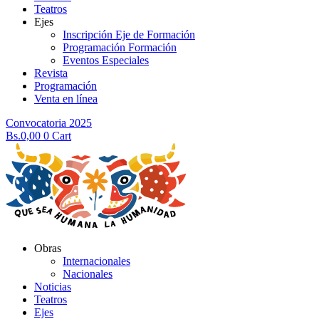
Teatros
Ejes
Inscripción Eje de Formación
Programación Formación
Eventos Especiales
Revista
Programación
Venta en línea
Convocatoria 2025
Bs.
0,00
0
Cart
Obras
Internacionales
Nacionales
Noticias
Teatros
Ejes