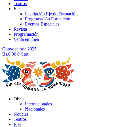
Teatros
Ejes
Inscripción Eje de Formación
Programación Formación
Eventos Especiales
Revista
Programación
Venta en línea
Convocatoria 2025
Bs.
0,00
0
Cart
Obras
Internacionales
Nacionales
Noticias
Teatros
Ejes