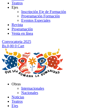
Teatros
Ejes
Inscripción Eje de Formación
Programación Formación
Eventos Especiales
Revista
Programación
Venta en línea
Convocatoria 2025
Bs.
0,00
0
Cart
Obras
Internacionales
Nacionales
Noticias
Teatros
Ejes