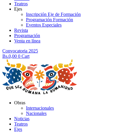
Teatros
Ejes
Inscripción Eje de Formación
Programación Formación
Eventos Especiales
Revista
Programación
Venta en línea
Convocatoria 2025
Bs.
0,00
0
Cart
Obras
Internacionales
Nacionales
Noticias
Teatros
Ejes