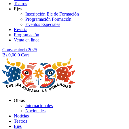
Teatros
Ejes
Inscripción Eje de Formación
Programación Formación
Eventos Especiales
Revista
Programación
Venta en línea
Convocatoria 2025
Bs.
0,00
0
Cart
Obras
Internacionales
Nacionales
Noticias
Teatros
Ejes