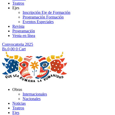
Teatros
Ejes
Inscripción Eje de Formación
Programación Formación
Eventos Especiales
Revista
Programación
Venta en línea
Convocatoria 2025
Bs.
0,00
0
Cart
Obras
Internacionales
Nacionales
Noticias
Teatros
Ejes